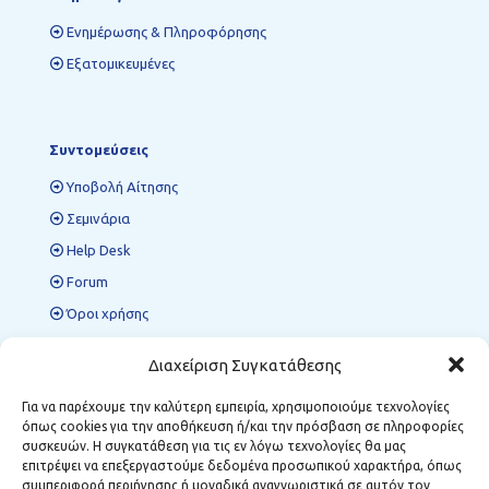
Ενημέρωσης & Πληροφόρησης
Εξατομικευμένες
Συντομεύσεις
Υποβολή Αίτησης
Σεμινάρια
Help Desk
Forum
Όροι χρήσης
Πολιτική προστασίας δεδομένων
Διαχείριση Συγκατάθεσης
Για να παρέχουμε την καλύτερη εμπειρία, χρησιμοποιούμε τεχνολογίες
όπως cookies για την αποθήκευση ή/και την πρόσβαση σε πληροφορίες
Περιφερειακές Δομές ΜΣΕ
συσκευών. Η συγκατάθεση για τις εν λόγω τεχνολογίες θα μας
επιτρέψει να επεξεργαστούμε δεδομένα προσωπικού χαρακτήρα, όπως
Κοζάνη:
Κωστή Παλαμά 12, Τ.Κ. 501 00
συμπεριφορά περιήγησης ή μοναδικά αναγνωριστικά σε αυτόν τον