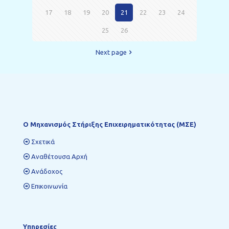
17
18
19
20
21
22
23
24
25
26
Next page
Ο Mηχανισμός Στήριξης Επιχειρηματικότητας (ΜΣΕ)
Σχετικά
Αναθέτουσα Αρχή
Ανάδοχος
Επικοινωνία
Υπηρεσίες