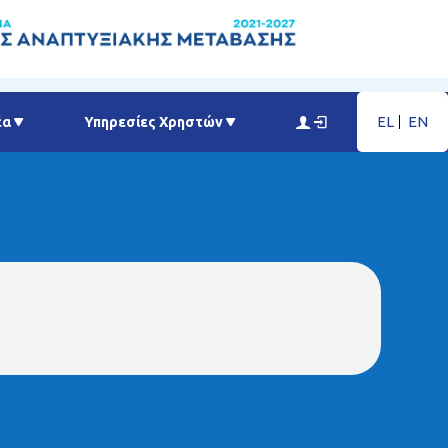
EL
EN
έα
Υπηρεσίες Χρηστών