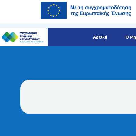
Αρχική
Ο Μη