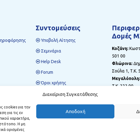
Συντομεύσεις
Περιφερ
Δομές Μ
ληροφόρησης
Υποβολή Αίτησης
Κοζάνη:
Κωστή
Σεμινάρια
501 00
Help Desk
Φλώρινα:
Δημ
Σούλα 1, Τ.Κ. 
Forum
Μεγαλόπολη
Όροι χρήσης
Τ.Κ. 222 00
Πολιτική προστασίας
Διαχείριση Συγκατάθεσης
δεδομένων
ς cookies για την
Αποδοχή
Δ
η για τις εν
πικού χαρακτήρα,
στότοπο. Η μη
ικά ορισμένες