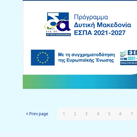
Prev page
1
2
3
4
5
6
7