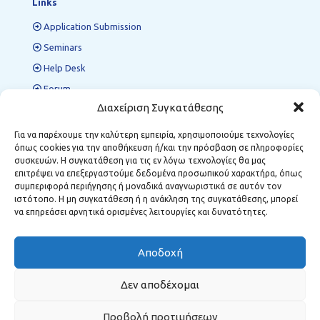
Links
Application Submission
Seminars
Help Desk
Forum
Διαχείριση Συγκατάθεσης
Για να παρέχουμε την καλύτερη εμπειρία, χρησιμοποιούμε τεχνολογίες
Regional Support Structures
όπως cookies για την αποθήκευση ή/και την πρόσβαση σε πληροφορίες
συσκευών. Η συγκατάθεση για τις εν λόγω τεχνολογίες θα μας
Kozani:
12 Kostis Palamas, P.C. 501 00
επιτρέψει να επεξεργαστούμε δεδομένα προσωπικού χαρακτήρα, όπως
Florina:
1 Dimarchou Anastasiou Soula, P.C. 531 00
συμπεριφορά περιήγησης ή μοναδικά αναγνωριστικά σε αυτόν τον
Megalopolis:
6 Stathopoulou, P.C. 222 00
ιστότοπο. Η μη συγκατάθεση ή η ανάκληση της συγκατάθεσης, μπορεί
να επηρεάσει αρνητικά ορισμένες λειτουργίες και δυνατότητες.
Αποδοχή
Δεν αποδέχομαι
Προβολή προτιμήσεων