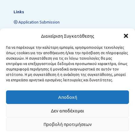
Links
Application Submission
Seminars
Διαχείριση Συγκατάθεσης
Help Desk
Για να παρέχουμε την καλύτερη εμπειρία, χρησιμοποιούμε τεχνολογίες
Forum
όπως cookies για την αποθήκευση ή/και την πρόσβαση σε πληροφορίες
συσκευών. Η συγκατάθεση για τις εν λόγω τεχνολογίες θα μας
επιτρέψει να επεξεργαστούμε δεδομένα προσωπικού χαρακτήρα, όπως
συμπεριφορά περιήγησης ή μοναδικά αναγνωριστικά σε αυτόν τον
Regional Support Structures
ιστότοπο. Η μη συγκατάθεση ή η ανάκληση της συγκατάθεσης, μπορεί
να επηρεάσει αρνητικά ορισμένες λειτουργίες και δυνατότητες.
Kozani:
12 Kostis Palamas, P.C. 501 00
Florina:
1 Dimarchou Anastasiou Soula, P.C. 531 00
Megalopolis:
6 Stathopoulou, P.C. 222 00
Αποδοχή
Δεν αποδέχομαι
Προβολή προτιμήσεων