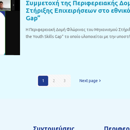
Συμμετοχή της Περιφερειακής Δο
Στήριξης Επιχειρήσεων στο εθνικό 
Gap”
Η Περιφερειακή Δομή Φλώρινας του Μηχανισμού Στήριξη
the Youth Skills Gap” το οποίο υλοποιείται με την υποσ
1
2
3
Next page
Συντομεύσεις
Περιφερ