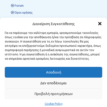
Forum
Όροι χρήσης
Πολιτική προστασίας δεδομένων
Διαχείριση Συγκατάθεσης
Για να παρέχουμε την καλύτερη εμπειρία, χρησιμοποιούμε τεχνολογίες
όπως cookies για την αποθήκευση ή/και την πρόσβαση σε πληροφορίες
Περιφερειακές Δομές ΜΣΕ
συσκευών. Η συγκατάθεση για τις εν λόγω τεχνολογίες θα μας
επιτρέψει να επεξεργαστούμε δεδομένα προσωπικού χαρακτήρα, όπως
Κοζάνη:
Κωστή Παλαμά 12, Τ.Κ. 501 00
συμπεριφορά περιήγησης ή μοναδικά αναγνωριστικά σε αυτόν τον
Φλώρινα:
Δημάρχου Αναστασίου Σούλα 1, Τ.Κ. 531 00
ιστότοπο. Η μη συγκατάθεση ή η ανάκληση της συγκατάθεσης, μπορεί
Μεγαλόπολη:
Σταθοπούλου 6, Τ.Κ. 222 00
να επηρεάσει αρνητικά ορισμένες λειτουργίες και δυνατότητες.
Αποδοχή
Δεν αποδέχομαι
Προβολή προτιμήσεων
Cookie Policy