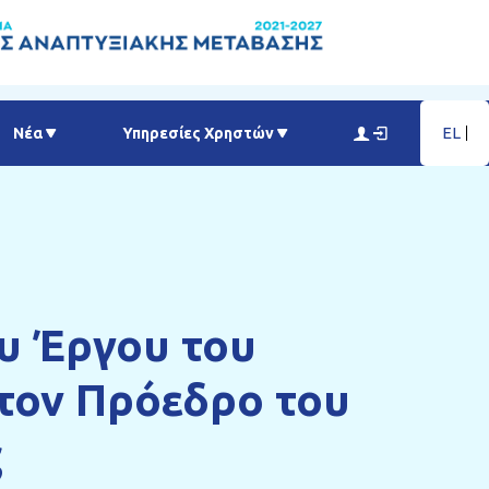
EL
Νέα
Υπηρεσίες Χρηστών
υ Έργου του
 τον Πρόεδρο του
ς