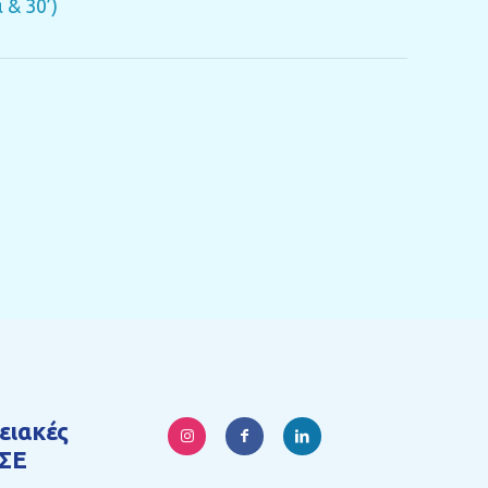
 & 30’)
ειακές
ΣΕ