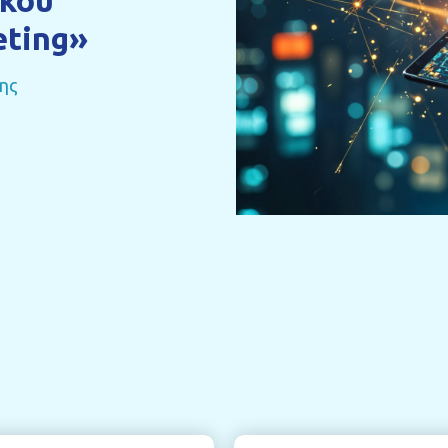
ικού
eting»
ης