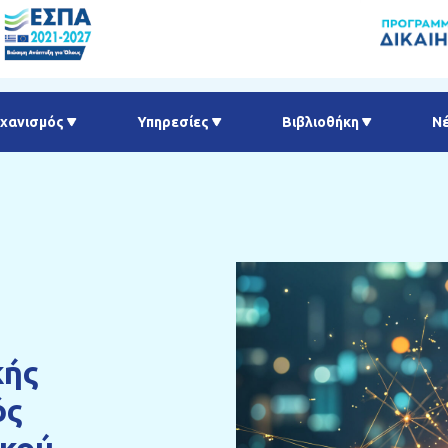
χανισμός
Υπηρεσίες
Βιβλιοθήκη
Ν
κής
ός