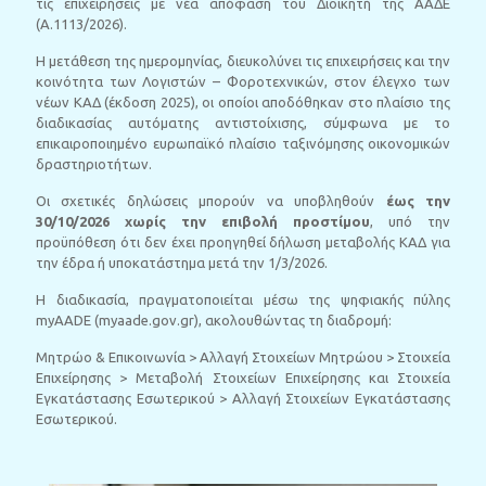
τις επιχειρήσεις με νέα απόφαση του Διοικητή της ΑΑΔΕ
(Α.1113/2026).
Η μετάθεση της ημερομηνίας, διευκολύνει τις επιχειρήσεις και την
κοινότητα των Λογιστών – Φοροτεχνικών, στον έλεγχο των
νέων ΚΑΔ (έκδοση 2025), οι οποίοι αποδόθηκαν στο πλαίσιο της
διαδικασίας αυτόματης αντιστοίχισης, σύμφωνα με το
επικαιροποιημένο ευρωπαϊκό πλαίσιο ταξινόμησης οικονομικών
δραστηριοτήτων.
Οι σχετικές δηλώσεις μπορούν να υποβληθούν
έως την
30/10/2026 χωρίς την επιβολή προστίμου
, υπό την
προϋπόθεση ότι δεν έχει προηγηθεί δήλωση μεταβολής ΚΑΔ για
την έδρα ή υποκατάστημα μετά την 1/3/2026.
Η διαδικασία, πραγματοποιείται μέσω της ψηφιακής πύλης
myAADE (myaade.gov.gr), ακολουθώντας τη διαδρομή:
Μητρώο & Επικοινωνία > Αλλαγή Στοιχείων Μητρώου > Στοιχεία
Επιχείρησης > Μεταβολή Στοιχείων Επιχείρησης και Στοιχεία
Εγκατάστασης Εσωτερικού > Αλλαγή Στοιχείων Εγκατάστασης
Εσωτερικού.