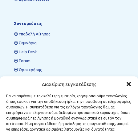
Συντομεύσεις
Υποβολή Αίτησης
Σεμινάρια
Help Desk
Forum
Όροι χρήσης
Πολιτική προστασίας δεδομένων
Διαχείριση Συγκατάθεσης
Για να παρέχουμε την καλύτερη εμπειρία, χρησιμοποιούμε τεχνολογίες
όπως cookies για την αποθήκευση ή/και την πρόσβαση σε πληροφορίες
Περιφερειακές Δομές ΜΣΕ
συσκευών. Η συγκατάθεση για τις εν λόγω τεχνολογίες θα μας
επιτρέψει να επεξεργαστούμε δεδομένα προσωπικού χαρακτήρα, όπως
Κοζάνη:
Κωστή Παλαμά 12, Τ.Κ. 501 00
συμπεριφορά περιήγησης ή μοναδικά αναγνωριστικά σε αυτόν τον
Φλώρινα:
Δημάρχου Αναστασίου Σούλα 1, Τ.Κ. 531 00
ιστότοπο. Η μη συγκατάθεση ή η ανάκληση της συγκατάθεσης, μπορεί
Μεγαλόπολη:
Σταθοπούλου 6, Τ.Κ. 222 00
να επηρεάσει αρνητικά ορισμένες λειτουργίες και δυνατότητες.