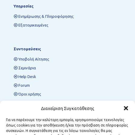
Υπηρεσίες
Ενημέρωσης & Πληροφόρησης
Εξατομικευμένες
Συντομεύσεις
Υποβολή Αίτησης
Σεμινάρια
Help Desk
Forum
Όροι χρήσης
Πολιτική προστασίας δεδομένων
Διαχείριση Συγκατάθεσης
Για να παρέχουμε την καλύτερη εμπειρία, χρησιμοποιούμε τεχνολογίες
όπως cookies για την αποθήκευση ή/και την πρόσβαση σε πληροφορίες
Περιφερειακές Δομές ΜΣΕ
συσκευών. Η συγκατάθεση για τις εν λόγω τεχνολογίες θα μας