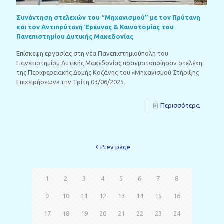
Συνάντηση στελεχών του “Μηχανισμού” με τον Πρύτανη
και τον Αντιπρύτανη Έρευνας & Καινοτομίας του
Πανεπιστημίου Δυτικής Μακεδονίας
Επίσκεψη εργασίας στη νέα Πανεπιστημιούπολη του
Πανεπιστημίου Δυτικής Μακεδονίας πραγματοποίησαν στελέχη
της Περιφερειακής Δομής Κοζάνης του «Μηχανισμού Στήριξης
Επιχειρήσεων» την Τρίτη 03/06/2025.
Περισσότερα
Prev page
1
2
3
4
5
6
7
8
9
10
11
12
13
14
15
16
17
18
19
20
21
22
23
24