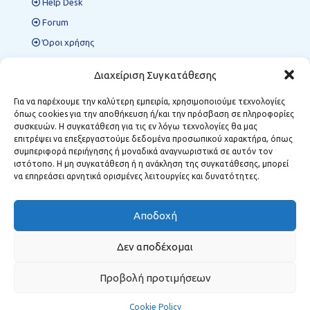
Help Desk
Forum
Όροι χρήσης
Πολιτική προστασίας δεδομένων
Διαχείριση Συγκατάθεσης
Για να παρέχουμε την καλύτερη εμπειρία, χρησιμοποιούμε τεχνολογίες
όπως cookies για την αποθήκευση ή/και την πρόσβαση σε πληροφορίες
Περιφερειακές Δομές ΜΣΕ
συσκευών. Η συγκατάθεση για τις εν λόγω τεχνολογίες θα μας
επιτρέψει να επεξεργαστούμε δεδομένα προσωπικού χαρακτήρα, όπως
Κοζάνη:
Κωστή Παλαμά 12, Τ.Κ. 501 00
συμπεριφορά περιήγησης ή μοναδικά αναγνωριστικά σε αυτόν τον
Φλώρινα:
Δημάρχου Αναστασίου Σούλα 1, Τ.Κ. 531 00
ιστότοπο. Η μη συγκατάθεση ή η ανάκληση της συγκατάθεσης, μπορεί
Μεγαλόπολη:
Σταθοπούλου 6, Τ.Κ. 222 00
να επηρεάσει αρνητικά ορισμένες λειτουργίες και δυνατότητες.
Αποδοχή
Δεν αποδέχομαι
Προβολή προτιμήσεων
Cookie Policy