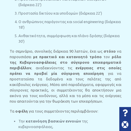
(διάρκεια 22’)
Προστασία δικτύου και υποδομών (διάρκεια 22’)
Ο ανθρώπινος παράγοντας και social engineering (διάρκεια
18’)
Ανθεκτικότητα, συμμόρφωση και πλάνο δράσης (διάρκεια
30’)
Το σεμινάριο, συνολικής διάρκεια 90 λεπτών, έχει ως
στόχο
να
παρουσιάσει
με πρακτικό και κατανοητό τρόπο
τον
ρόλο
της Κυβερνοασφάλειας στο σύγχρονο επιχειρηματικό
περιβάλλον
, αναδεικνύοντας τις
ενέργειες στις οποίες
πρέπει να προβεί μία σύγχρονη επιχείρηση
για να
προστατεύσει τα δεδομένα και τους πελάτες της από
κακόβουλες ενέργειες. Μέσα από παραδείγματα, εφαρμογές και
σύγχρονες πρακτικές, οι συμμετέχοντες θα αποκτήσουν μια
εικόνα για τους κινδύνους, αλλά και τα μέσα και τις ενέργειες
που απαιτούνται για την θωράκιση των επιχειρήσεων.
Τα
οφέλη
για τους συμμετέχοντες περιλαμβάνουν:
Την
κατανόηση βασικών εννοιών
της
κυβερνοασφάλειας,