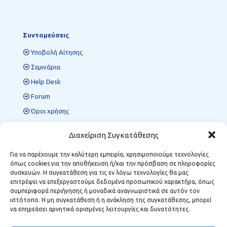
Συντομεύσεις
Υποβολή Αίτησης
Σεμινάρια
Help Desk
Forum
Όροι χρήσης
Πολιτική προστασίας δεδομένων
Διαχείριση Συγκατάθεσης
Για να παρέχουμε την καλύτερη εμπειρία, χρησιμοποιούμε τεχνολογίες
όπως cookies για την αποθήκευση ή/και την πρόσβαση σε πληροφορίες
Περιφερειακές Δομές ΜΣΕ
συσκευών. Η συγκατάθεση για τις εν λόγω τεχνολογίες θα μας
επιτρέψει να επεξεργαστούμε δεδομένα προσωπικού χαρακτήρα, όπως
Κοζάνη:
Κωστή Παλαμά 12, Τ.Κ. 501 00
συμπεριφορά περιήγησης ή μοναδικά αναγνωριστικά σε αυτόν τον
Φλώρινα:
Δημάρχου Αναστασίου Σούλα 1, Τ.Κ. 531 00
ιστότοπο. Η μη συγκατάθεση ή η ανάκληση της συγκατάθεσης, μπορεί
Μεγαλόπολη:
Σταθοπούλου 6, Τ.Κ. 222 00
να επηρεάσει αρνητικά ορισμένες λειτουργίες και δυνατότητες.