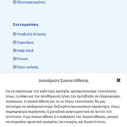
Εξατομικευμένες
Συντομεύσεις
Υποβολή Αίτησης
Σεμινάρια
Help Desk
Forum
Όροι χρήσης
Πολιτική προστασίας δεδομένων
Διαχείριση Συγκατάθεσης
Για να παρέχουμε την καλύτερη εμπειρία, χρησιμοποιούμε τεχνολογίες
όπως cookies για την αποθήκευση ή/και την πρόσβαση σε πληροφορίες
Περιφερειακές Δομές ΜΣΕ
συσκευών. Η συγκατάθεση για τις εν λόγω τεχνολογίες θα μας
επιτρέψει να επεξεργαστούμε δεδομένα προσωπικού χαρακτήρα, όπως
Κοζάνη:
Κωστή Παλαμά 12, Τ.Κ. 501 00
συμπεριφορά περιήγησης ή μοναδικά αναγνωριστικά σε αυτόν τον
Φλώρινα:
Δημάρχου Αναστασίου Σούλα 1, Τ.Κ. 531 00
ιστότοπο. Η μη συγκατάθεση ή η ανάκληση της συγκατάθεσης, μπορεί
Μεγαλόπολη:
Σταθοπούλου 6, Τ.Κ. 222 00
να επηρεάσει αρνητικά ορισμένες λειτουργίες και δυνατότητες.