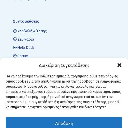
Συντομεύσεις
Υποβολή Αίτησης
Σεμινάρια
Help Desk
Forum
Όροι χρήσης
Διαχείριση Συγκατάθεσης
Πολιτική προστασίας δεδομένων
Για να παρέχουμε την καλύτερη εμπειρία, χρησιμοποιούμε τεχνολογίες
όπως cookies για την αποθήκευση ή/και την πρόσβαση σε πληροφορίες
συσκευών. Η συγκατάθεση για τις εν λόγω τεχνολογίες θα μας
επιτρέψει να επεξεργαστούμε δεδομένα προσωπικού χαρακτήρα, όπως
Περιφερειακές Δομές ΜΣΕ
συμπεριφορά περιήγησης ή μοναδικά αναγνωριστικά σε αυτόν τον
ιστότοπο. Η μη συγκατάθεση ή η ανάκληση της συγκατάθεσης, μπορεί
Κοζάνη:
Κωστή Παλαμά 12, Τ.Κ. 501 00
να επηρεάσει αρνητικά ορισμένες λειτουργίες και δυνατότητες.
Φλώρινα:
Δημάρχου Αναστασίου Σούλα 1, Τ.Κ. 531 00
Μεγαλόπολη:
Σταθοπούλου 6, Τ.Κ. 222 00
Αποδοχή