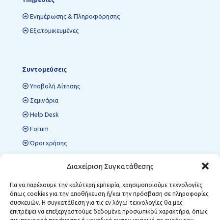
Ενημέρωσης & Πληροφόρησης
Εξατομικευμένες
Συντομεύσεις
Υποβολή Αίτησης
Σεμινάρια
Help Desk
Forum
Όροι χρήσης
Πολιτική προστασίας δεδομένων
Διαχείριση Συγκατάθεσης
Για να παρέχουμε την καλύτερη εμπειρία, χρησιμοποιούμε τεχνολογίες
όπως cookies για την αποθήκευση ή/και την πρόσβαση σε πληροφορίες
Περιφερειακές Δομές ΜΣΕ
συσκευών. Η συγκατάθεση για τις εν λόγω τεχνολογίες θα μας
επιτρέψει να επεξεργαστούμε δεδομένα προσωπικού χαρακτήρα, όπως
Κοζάνη:
Κωστή Παλαμά 12, Τ.Κ. 501 00