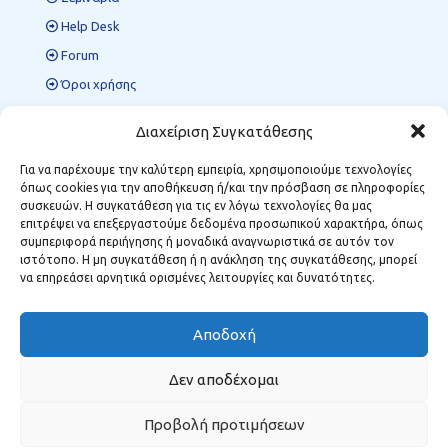
Help Desk
Forum
Όροι χρήσης
Πολιτική προστασίας δεδομένων
Διαχείριση Συγκατάθεσης
Για να παρέχουμε την καλύτερη εμπειρία, χρησιμοποιούμε τεχνολογίες
όπως cookies για την αποθήκευση ή/και την πρόσβαση σε πληροφορίες
Περιφερειακές Δομές ΜΣΕ
συσκευών. Η συγκατάθεση για τις εν λόγω τεχνολογίες θα μας
επιτρέψει να επεξεργαστούμε δεδομένα προσωπικού χαρακτήρα, όπως
Κοζάνη:
Κωστή Παλαμά 12, Τ.Κ. 501 00
συμπεριφορά περιήγησης ή μοναδικά αναγνωριστικά σε αυτόν τον
Φλώρινα:
Δημάρχου Αναστασίου Σούλα 1, Τ.Κ. 531 00
ιστότοπο. Η μη συγκατάθεση ή η ανάκληση της συγκατάθεσης, μπορεί
Μεγαλόπολη:
Σταθοπούλου 6, Τ.Κ. 222 00
να επηρεάσει αρνητικά ορισμένες λειτουργίες και δυνατότητες.
Αποδοχή
Δεν αποδέχομαι
Προβολή προτιμήσεων