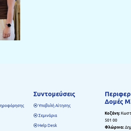
Συντομεύσεις
Περιφερ
Δομές Μ
ληροφόρησης
Υποβολή Αίτησης
Κοζάνη:
Κωστή
Σεμινάρια
501 00
Help Desk
Φλώρινα:
Δημ