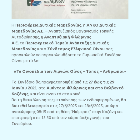
Η
Π
εριφέρεια Δυτικής Μακεδονίας, η ΑΝΚΟ Δυτικής
Μακεδονίας Α.Ε.
– Αναπτυξιακός Οργανισμός Τοπικής
Αυτοδιοίκησης, η
Αναπτυξιακή Φλώρινας
Α.Ε.
το
Περιφερειακό Ταμείο Ανάπτυξης Δυτικής
Μακεδονίας
και ο
Σύνδεσμος Ελληνικού Οίνου
σας
προσκαλούν να παρακολουθήσετε το Ευρωπαϊκό Συνέδριο
Οίνου με τίτλο:
«Τα Οινοπέδια των Λιμνών: Οίνος – Τόπος – Άνθρωποι»
Το Συνέδριο θα πραγματοποιηθεί από τις
27 έως τις 29
Ιουνίου 2025
, στο
Αμύνταιο Φλώρινας και στο Βελβεντό
Κοζάνης
, και είναι ανοιχτό στο κοινό.
Για τη διευκόλυνση της μετακίνησης των ενδιαφερομένων, θα
διατεθεί λεωφορείο στις 27/6/2025 και 28/6/2025, με ώρα
αναχώρησης 08:15 από τη θέση “Νιάμερος” στην Κοζάνη και
επιστροφή στις 15:30 από τον χώρο διεξαγωγής του
Συνεδρίου.