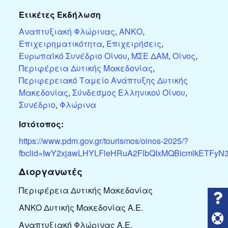
Ετικέτες Εκδήλωση
Αναπτυξιακή Φλώρινας
,
ΑΝΚΟ
,
Επιχειρηματικότητα
,
Επιχειρήσεις
,
Ευρωπαϊκό Συνέδριο Οίνου
,
ΜΣΕ ΔΑΜ
,
Οίνος
,
Περιφέρεια Δυτικής Μακεδονίας
,
Περιφερειακό Ταμείο Ανάπτυξης Δυτικής
Μακεδονίας
,
Σύνδεσμος Ελληνικού Οίνου
,
Συνέδριο
,
Φλώρινα
Ιστότοπος:
https://www.pdm.gov.gr/tourismos/oinos-2025/?
fbclid=IwY2xjawLHYLFleHRuA2FlbQIxMQBicmlkETF
Διοργανωτές
Περιφέρεια Δυτικής Μακεδονίας
ANKO Δυτικής Μακεδονίας Α.Ε.
Αναπτυξιακή Φλώρινας Α.Ε.