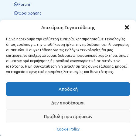
Forum
Όροι χρήσης
Πολιτική προστασίας δεδομένων
Διαχείριση Συγκατάθεσης
Για να παρέχουμε την καλύτερη εμπειρία, χρησιμοποιούμε τεχνολογίες
όπως cookies για την αποθήκευση ή/και την πρόσβαση σε πληροφορίες
Περιφερειακές Δομές ΜΣΕ
συσκευών. Η συγκατάθεση για τις εν λόγω τεχνολογίες θα μας
επιτρέψει να επεξεργαστούμε δεδομένα προσωπικού χαρακτήρα, όπως
Κοζάνη:
Κωστή Παλαμά 12, Τ.Κ. 501 00
συμπεριφορά περιήγησης ή μοναδικά αναγνωριστικά σε αυτόν τον
Φλώρινα:
Δημάρχου Αναστασίου Σούλα 1, Τ.Κ. 531 00
ιστότοπο. Η μη συγκατάθεση ή η ανάκληση της συγκατάθεσης, μπορεί
Μεγαλόπολη:
Σταθοπούλου 6, Τ.Κ. 222 00
να επηρεάσει αρνητικά ορισμένες λειτουργίες και δυνατότητες.
Αποδοχή
Δεν αποδέχομαι
Προβολή προτιμήσεων
Cookie Policy