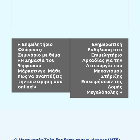
Εκδήλωση
«
Επιμελητήριο
Ενημερωτική
Περιήγηση
Φλώρινας:
Εκδήλωση στο
Σεμινάριο με θέμα
Επιμελητήριο
«Η Σημασία του
Αρκαδίας για την
Ψηφιακού
Λειτουργία του
Μάρκετινγκ. Μάθε
Μηχανισμού
πως να αναπτύξεις
Στήριξης
την επιχείρηση σου
Επιχειρήσεων της
online!»
Δομής
Μεγαλόπολης
»
Ο Mηχανισμός Στήριξης Επιχειρηματικότητας (ΜΣΕ)