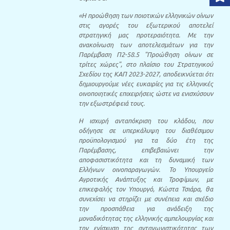
«Η προώθηση των ποιοτικών ελληνικών οίνων
στις αγορές του εξωτερικού αποτελεί
στρατηγική μας προτεραιότητα. Με την
ανακοίνωση των αποτελεσμάτων για την
Παρέμβαση Π2-58.5 "Προώθηση οίνων σε
τρίτες χώρες", στο πλαίσιο του Στρατηγικού
Σχεδίου της ΚΑΠ 2023-2027, αποδεικνύεται ότι
δημιουργούμε νέες ευκαιρίες για τις ελληνικές
οινοποιητικές επιχειρήσεις ώστε να ενισχύσουν
την εξωστρέφειά τους.
Η ισχυρή ανταπόκριση του κλάδου, που
οδήγησε σε υπερκάλυψη του διαθέσιμου
προϋπολογισμού για τα δύο έτη της
Παρέμβασης, επιβεβαιώνει την
αποφασιστικότητα και τη δυναμική των
Ελλήνων οινοπαραγωγών. Το Υπουργείο
Αγροτικής Ανάπτυξης και Τροφίμων, με
επικεφαλής τον Υπουργό, Κώστα Τσιάρα, θα
συνεχίσει να στηρίζει με συνέπεια και σχέδιο
την προσπάθεια για ανάδειξη της
μοναδικότητας της ελληνικής αμπελουργίας και
την ενίσχυση της ανταγωνιστικότητας των