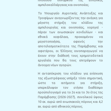
πλούσιου δυναμικού της ελληνικής
αμπελοκαλλιέργειας και οινοποιίας.
Το Υπουργείο Αγροτικής Ανάπτυξης και
Τροφίμων αναγνωρίζοντας την ανάγκη για
μέγιστη στήριξη του κλάδου της
αμπελουργίας και οινοποιίας, χορηγεί -
πέραν των ενωσιακών κονδυλίων - και
εθνικά κεφάλαια, προκειμένου να
μεγιστοποιήσει, αφενός την
αποτελεσματικότητα της Παρέμβασης και
αφετέρου, οι Έλληνες οινοπαραγωγοί να
έχουν στην διάθεσή τους χρηματοδοτικά
εργαλεία που θα τους επιτρέψουν το
άνοιγμα νέων αγορών.
Η ανταπόκριση του κλάδου για ενίσχυση
της εξωστρέφειας υπήρξε τόσο σημαντική,
ώστε τα αιτήματα για στήριξη,
υπερκάλυψαν τον ετήσιο διαθέσιμο
προϋπολογισμό για το 2ο και το 3ο έτος της
Παρέμβασης (2026-2027), συνολικού ύψους
10 εκ. ευρώ από ενωσιακούς πόρους και 4,2
εκ. ευρώ από εθνικούς πόρους.