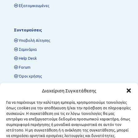
Εξατομικευμένες
Συντομεύσεις
Υποβολή Αίτησης
Σεμινάρια
Help Desk
Forum
Όροι χρήσης
Πολιτική προστασίας δεδομένων
Διαχείριση Συγκατάθεσης
Για να παρέχουμε την καλύτερη εμπειρία, χρησιμοποιούμε τεχνολογίες
όπως cookies για την αποθήκευση ή/και την πρόσβαση σε πληροφορίες
Περιφερειακές Δομές ΜΣΕ
συσκευών. Η συγκατάθεση για τις εν λόγω τεχνολογίες θα μας
επιτρέψει να επεξεργαστούμε δεδομένα προσωπικού χαρακτήρα, όπως
Κοζάνη:
Κωστή Παλαμά 12, Τ.Κ. 501 00
συμπεριφορά περιήγησης ή μοναδικά αναγνωριστικά σε αυτόν τον
Φλώρινα:
Δημάρχου Αναστασίου Σούλα 1, Τ.Κ. 531 00
ιστότοπο. Η μη συγκατάθεση ή η ανάκληση της συγκατάθεσης, μπορεί
Μεγαλόπολη:
Σταθοπούλου 6, Τ.Κ. 222 00
να επηρεάσει αρνητικά ορισμένες λειτουργίες και δυνατότητες.