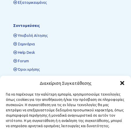
Εξατομικευμένες
Συντομεύσεις
Υποβολή Αίτησης
Σεμινάρια
Help Desk
Forum
Όροι χρήσης
Πολιτική προστασίας δεδομένων
Διαχείριση Συγκατάθεσης
Για να παρέχουμε την καλύτερη εμπειρία, χρησιμοποιούμε τεχνολογίες
όπως cookies για την αποθήκευση ή/και την πρόσβαση σε πληροφορίες
Περιφερειακές Δομές ΜΣΕ
συσκευών. Η συγκατάθεση για τις εν λόγω τεχνολογίες θα μας
επιτρέψει να επεξεργαστούμε δεδομένα προσωπικού χαρακτήρα, όπως
Κοζάνη:
Κωστή Παλαμά 12, Τ.Κ. 501 00
συμπεριφορά περιήγησης ή μοναδικά αναγνωριστικά σε αυτόν τον
Φλώρινα:
Δημάρχου Αναστασίου Σούλα 1, Τ.Κ. 531 00
ιστότοπο. Η μη συγκατάθεση ή η ανάκληση της συγκατάθεσης, μπορεί
Μεγαλόπολη:
Σταθοπούλου 6, Τ.Κ. 222 00
να επηρεάσει αρνητικά ορισμένες λειτουργίες και δυνατότητες.